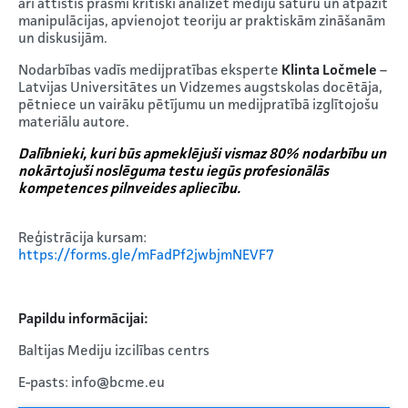
arī attīstīs prasmi kritiski analizēt mediju saturu un atpazīt
manipulācijas, apvienojot teoriju ar praktiskām zināšanām
un diskusijām.
Nodarbības vadīs medijpratības eksperte
Klinta Ločmele
–
Latvijas Universitātes un Vidzemes augstskolas docētāja,
pētniece un vairāku pētījumu un medijpratībā izglītojošu
materiālu autore.
Dalībnieki, kuri būs apmeklējuši vismaz 80% nodarbību un
nokārtojuši noslēguma testu iegūs
profesionālās
kompetences pilnveides
apliecību.
Reģistrācija kursam:
https://forms.gle/mFadPf2jwbjmNEVF7
Papildu informācijai:
Baltijas Mediju izcilības centrs
E-pasts: info@bcme.eu