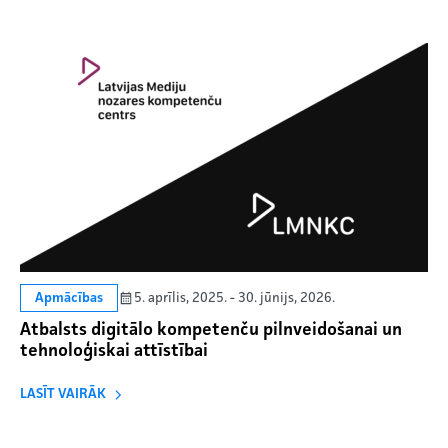
5. aprīlis, 2025. - 30. jūnijs, 2026.
Apmācības
Atbalsts digitālo kompetenču pilnveidošanai un
tehnoloģiskai attīstībai
LASĪT VAIRĀK