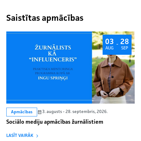
Saistītas apmācības
03
28
-
AUG
SEP
3. augusts - 28. septembris, 2026.
Apmācības
Sociālo mediju apmācības žurnālistiem
LASĪT VAIRĀK