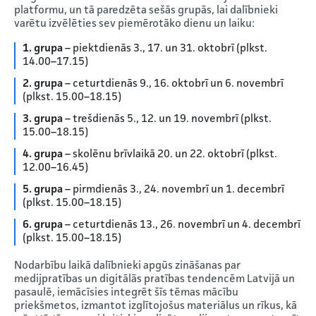
platformu, un tā paredzēta sešās grupās, lai dalībnieki
varētu izvēlēties sev piemērotāko dienu un laiku:
1. grupa
– piektdienās 3., 17. un 31. oktobrī (plkst.
14.00–17.15)
2. grupa
– ceturtdienās 9., 16. oktobrī un 6. novembrī
(plkst. 15.00–18.15)
3. grupa
– trešdienās 5., 12. un 19. novembrī (plkst.
15.00–18.15)
4. grupa
– skolēnu brīvlaikā 20. un 22. oktobrī (plkst.
12.00–16.45)
5. grupa
– pirmdienās 3., 24. novembrī un 1. decembrī
(plkst. 15.00–18.15)
6. grupa
– ceturtdienās 13., 26. novembrī un 4. decembrī
(plkst. 15.00–18.15)
Nodarbību laikā dalībnieki apgūs zināšanas par
medijpratības un digitālās pratības tendencēm Latvijā un
pasaulē, iemācīsies integrēt šīs tēmas mācību
priekšmetos, izmantot izglītojošus materiālus un rīkus, kā