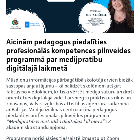
Aicinām pedagogus piedalīties
profesionālās kompetences pilnveides
programmā
par medijpratību
digitālajā laikmetā
Mūsdienu informācijas pārbagātībā skolotāji arvien biežāk
sastopas ar jautājumu – kā palīdzēt skolēniem atšķirt
faktus no viedokļiem, kritiski vērtēt mediju saturu un droši
orientēties digitālajā vidē. Lai sniegtu praktiskus rīkus un
zināšanas, Valsts izglītības attīstības aģentūra sadarbībā
ar Baltijas Mediju izcilības centru aicina pedagogus
piedalīties profesionālās pilnveides programmā
“Medijpratības metodika digitālajā laikmetā”
12
akadēmisko stundu apjomā.
Programma norisināsies tiešsaistē izmantojot Zoom