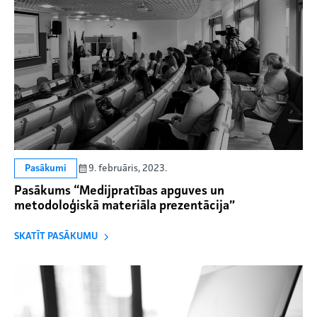
9. februāris, 2023.
Pasākumi
Pasākums “Medijpratības apguves un
metodoloģiskā materiāla prezentācija”
SKATĪT PASĀKUMU