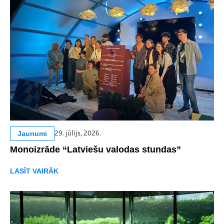
Jaunumi
29. jūlijs, 2026.
Monoizrāde “Latviešu valodas stundas”
LASĪT VAIRĀK