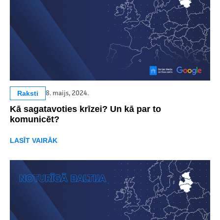
Raksti
8. maijs, 2024.
Kā sagatavoties krīzei? Un kā par to
komunicēt?
LASĪT VAIRĀK