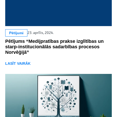
Pētījumi
23. aprīlis, 2024.
Pētījums “Medijpratības prakse izglītības un
starp-institucionālās sadarbības procesos
Norvēģijā”
LASĪT VAIRĀK