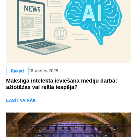
Raksti
28. aprīlis, 2025.
Mākslīgā intelekta ieviešana mediju darbā:
ažiotāžas vai reāla iespēja?
LASĪT VAIRĀK