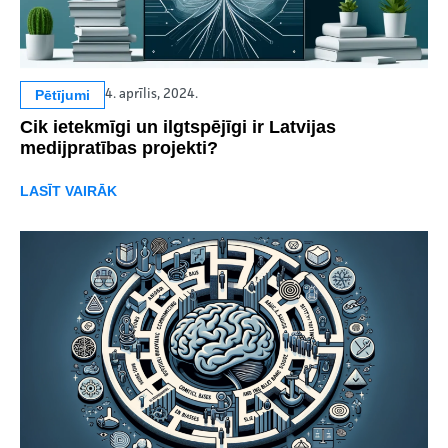
Pētījumi
4. aprīlis, 2024.
Cik ietekmīgi un ilgtspējīgi ir Latvijas
medijpratības projekti?
LASĪT VAIRĀK