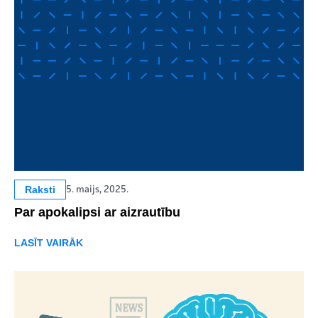
Raksti
5. maijs, 2025.
Par apokalipsi ar aizrautību
LASĪT VAIRĀK