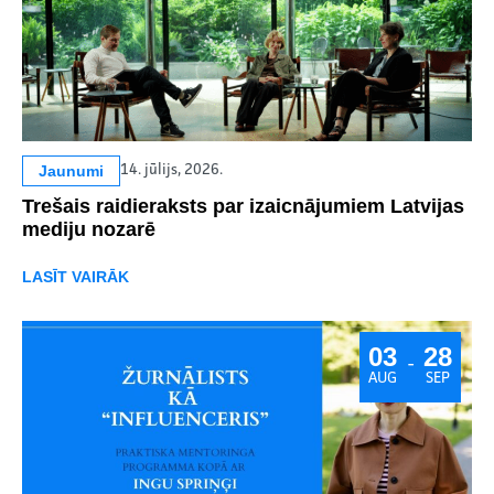
Jaunumi
14. jūlijs, 2026.
Trešais raidieraksts par izaicnājumiem Latvijas
mediju nozarē
LASĪT VAIRĀK
03
28
-
AUG
SEP