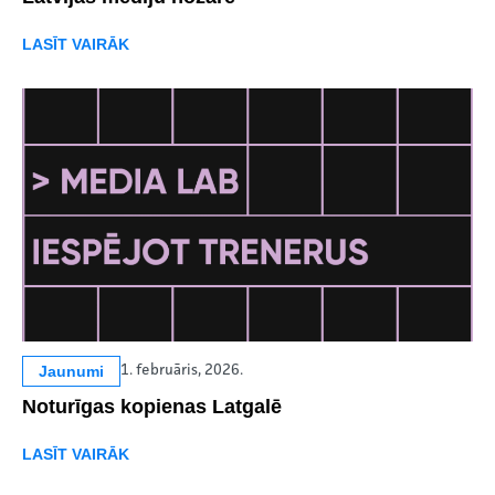
LASĪT VAIRĀK
Jaunumi
1. februāris, 2026.
Noturīgas kopienas Latgalē
LASĪT VAIRĀK