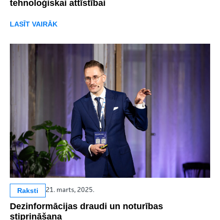
tehnoloģiskai attīstībai
LASĪT VAIRĀK
Raksti
21. marts, 2025.
Dezinformācijas draudi un noturības
stiprināšana