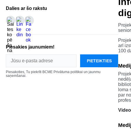
in
Dalies ar šo rakstu
dig
Proje
senior
Projek
arī iz
Piesakies jaunumiem!
100 d
PIETEIKTIES
Medij
Piesakoties, Tu piekrīti BCME Privātuma politikai un jaunmu
Projek
saņemšanai.
nedēļ
biblio
loma 
par no
profe
Video
Medi