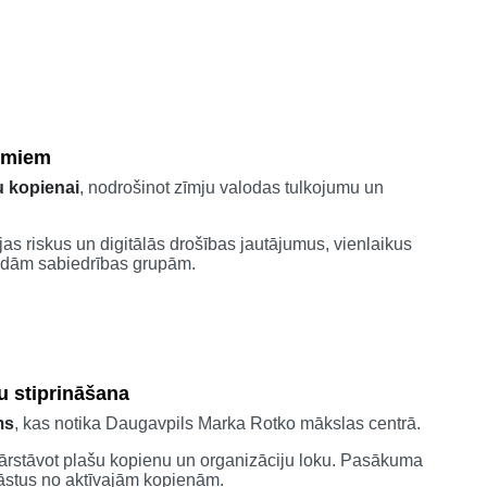
jumiem
u kopienai
, nodrošinot zīmju valodas tulkojumu un
jas riskus un digitālās drošības jautājumus, vienlaikus
žādām sabiedrības grupām.
u stiprināšana
ms
, kas notika Daugavpils Marka Rotko mākslas centrā.
pārstāvot plašu kopienu un organizāciju loku. Pasākuma
tāstus no aktīvajām kopienām.