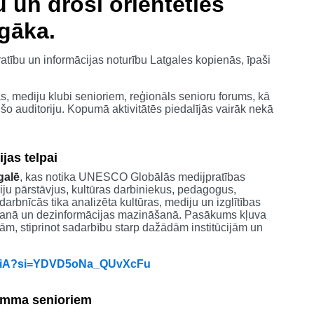
u un droši orientēties
īgāka.
pratību un informācijas noturību Latgales kopienās, īpaši
as, mediju klubi senioriem, reģionāls senioru forums, kā
šo auditoriju. Kopumā aktivitātēs piedalījās vairāk nekā
jas telpai
galē
, kas notika UNESCO Globālās medijpratības
u pārstāvjus, kultūras darbiniekus, pedagogus,
arbnīcās tika analizēta kultūras, mediju un izglītības
īšanā un dezinformācijas mazināšanā. Pasākums kļuva
m, stiprinot sadarbību starp dažādām institūcijām un
CPiA?si=YDVD5oNa_QUvXcFu
ramma senioriem