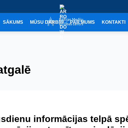
SĀKUMS
MŪSU DARBI
PAR MUMS
KONTAKTI
atgalē
sdienu informācijas telpā spēj