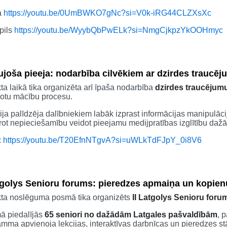
a
https://youtu.be/0UmBWKO7gNc?si=V0k-iRG44CLZXsXc
pils
https://youtu.be/WyybQbPwELk?si=NmgCjkpzYkOOHmyc
ujoša pieeja: nodarbība cilvēkiem ar dzirdes traucē
ta laikā tika organizēta arī īpaša nodarbība
dzirdes traucējum
gotu mācību procesu.
ija palīdzēja dalībniekiem labāk izprast informācijas manipulāci
rot nepieciešamību veidot pieejamu medijpratības izglītību da
:
https://youtu.be/T20EfnNTgvA?si=uWLkTdFJpY_0i8V6
atgolys Senioru forums: pieredzes apmaiņa un kopien
kta noslēguma posmā tika organizēts
II Latgolys Senioru foru
ā piedalījās
65 seniori no dažādām Latgales pašvaldībām
, 
mma apvienoja lekcijas, interaktīvas darbnīcas un pieredzes s