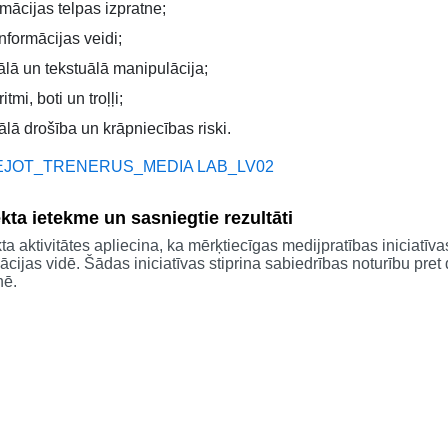
rmācijas telpas izpratne;
nformācijas veidi;
ālā un tekstuālā manipulācija;
itmi, boti un troļļi;
tālā drošība un krāpniecības riski.
EJOT_TRENERUS_MEDIA LAB_LV02
kta ietekme un sasniegtie rezultāti
ta aktivitātes apliecina, ka mērķtiecīgas medijpratības iniciatīva
ācijas vidē. Šādas iniciatīvas stiprina sabiedrības noturību pret 
nē.