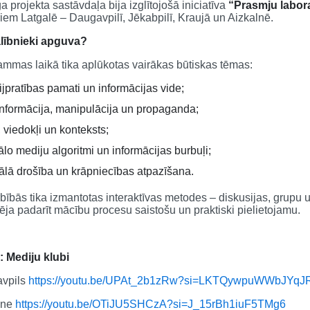
a projekta sastāvdaļa bija izglītojošā iniciatīva
“Prasmju labora
iem Latgalē – Daugavpilī, Jēkabpilī, Kraujā un Aizkalnē.
lībnieki apguva?
mmas laikā tika aplūkotas vairākas būtiskas tēmas:
jpratības pamati un informācijas vide;
nformācija, manipulācija un propaganda;
i, viedokļi un konteksts;
ālo mediju algoritmi un informācijas burbuļi;
tālā drošība un krāpniecības atpazīšana.
ībās tika izmantotas interaktīvas metodes – diskusijas, grupu
ēja padarīt mācību procesu saistošu un praktiski pielietojamu.
o:
Mediju klubi
vpils
https://youtu.be/UPAt_2b1zRw?si=LKTQywpuWWbJYqJ
lne
https://youtu.be/OTiJU5SHCzA?si=J_15rBh1iuF5TMg6