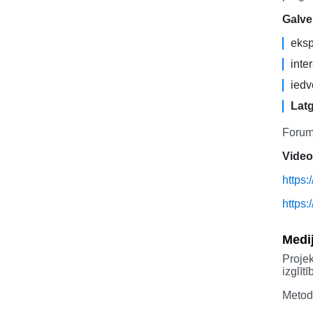
Galve
eksp
inte
iedv
Latg
Forum
Video
https
https
Medi
Projek
izglīt
Metodo