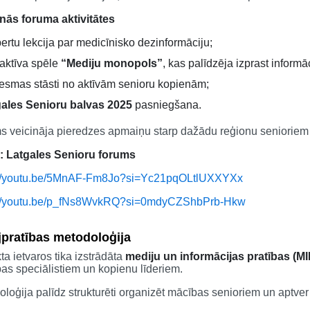
nās foruma aktivitātes
ertu lekcija par medicīnisko dezinformāciju;
raktīva spēle
“Mediju monopols”
, kas palīdzēja izprast infor
esmas stāsti no aktīvām senioru kopienām;
ales Senioru balvas 2025
pasniegšana.
s veicināja pieredzes apmaiņu starp dažādu reģionu senioriem 
: Latgales Senioru forums
://youtu.be/5MnAF-Fm8Jo?si=Yc21pqOLtlUXXYXx
://youtu.be/p_fNs8WvkRQ?si=0mdyCZShbPrb-Hkw
jpratības metodoloģija
ta ietvaros tika izstrādāta
mediju un informācijas pratības (M
ības speciālistiem un kopienu līderiem.
loģija palīdz strukturēti organizēt mācības senioriem un aptver