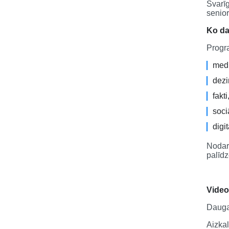
Svarīg
senior
Ko da
Progra
medi
dezi
fakt
soci
digi
Nodarb
palīdz
Vide
Dauga
Aizka