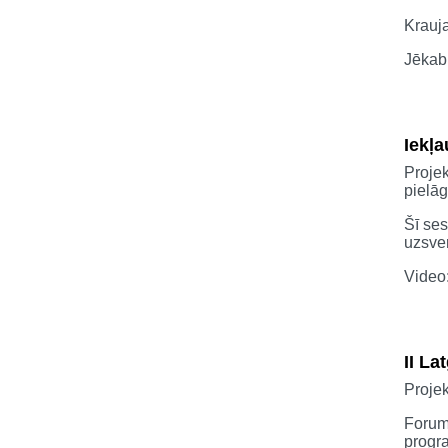
Krauj
Jēkab
Iekļa
Projek
pielā
Šī ses
uzsve
Video
II L
Proje
Forum
progra