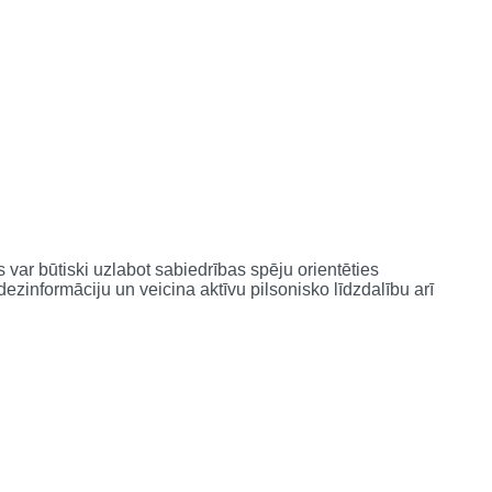
s var būtiski uzlabot sabiedrības spēju orientēties
dezinformāciju un veicina aktīvu pilsonisko līdzdalību arī