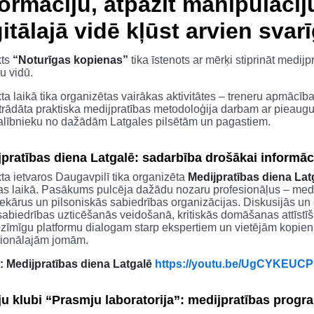
formāciju, atpazīt manipulācij
itālajā vidē kļūst arvien svar
kts
“Noturīgas kopienas”
tika īstenots ar mērķi stiprināt medij
u vidū.
ta laikā tika organizētas vairākas aktivitātes – treneru apmācīb
strādāta praktiska medijpratības metodoloģija darbam ar pieaugu
alībnieku no dažādām Latgales pilsētām un pagastiem.
pratības diena Latgalē: sadarbība drošākai informāci
ta ietvaros Daugavpilī tika organizēta
Medijpratības diena Lat
as laikā. Pasākums pulcēja dažādu nozaru profesionāļus – medij
tekārus un pilsoniskās sabiedrības organizācijas. Diskusijās un d
sabiedrības uzticēšanās veidošanā, kritiskās domāšanas attīst
zīmīgu platformu dialogam starp ekspertiem un vietējām kopienā
sionālajām jomām.
: Medijpratības diena Latgalē
https://youtu.be/UgCYKEU
ju klubi “Prasmju laboratorija”: medijpratības prog