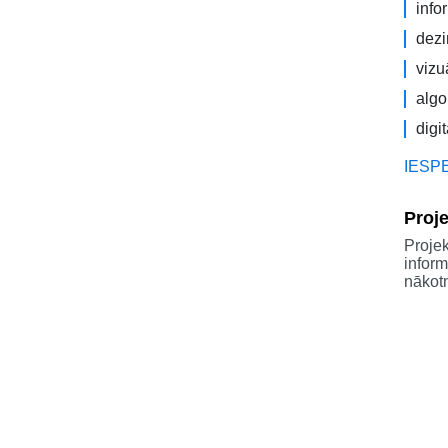
info
dezi
vizu
algor
digi
IESP
Proje
Projek
inform
nākot