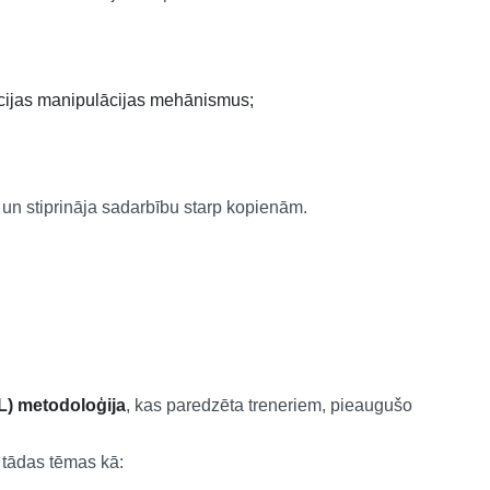
mācijas manipulācijas mehānismus;
un stiprināja sadarbību starp kopienām.
IL) metodoloģija
, kas paredzēta treneriem, pieaugušo
 tādas tēmas kā: