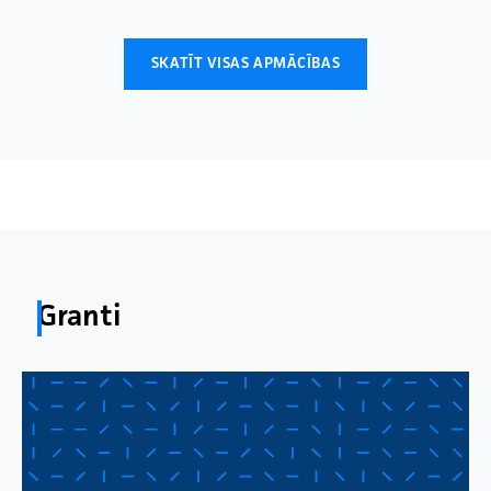
SKATĪT VISAS APMĀCĪBAS
Granti