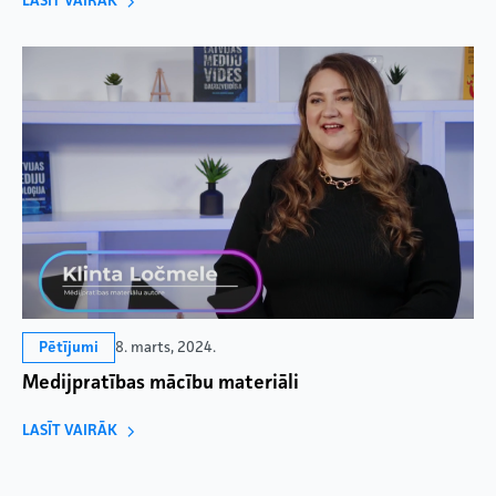
LASĪT VAIRĀK
8. marts, 2024.
Pētījumi
Medijpratības mācību materiāli
LASĪT VAIRĀK