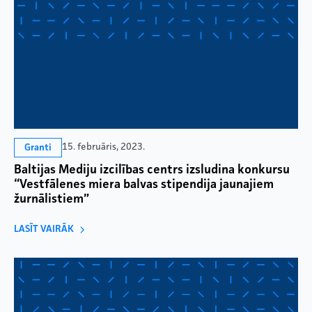
15. februāris, 2023.
Granti
Baltijas Mediju izcilības centrs izsludina konkursu
“Vestfālenes miera balvas stipendija jaunajiem
žurnālistiem”
LASĪT VAIRĀK