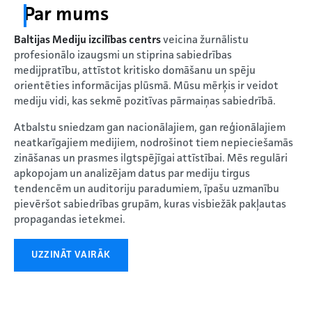
Par mums
Baltijas Mediju izcilības centrs
veicina žurnālistu
profesionālo izaugsmi un stiprina sabiedrības
medijpratību, attīstot kritisko domāšanu un spēju
orientēties informācijas plūsmā. Mūsu mērķis ir veidot
mediju vidi, kas sekmē pozitīvas pārmaiņas sabiedrībā.
Atbalstu sniedzam gan nacionālajiem, gan reģionālajiem
neatkarīgajiem medijiem, nodrošinot tiem nepieciešamās
zināšanas un prasmes ilgtspējīgai attīstībai. Mēs regulāri
apkopojam un analizējam datus par mediju tirgus
tendencēm un auditoriju paradumiem, īpašu uzmanību
pievēršot sabiedrības grupām, kuras visbiežāk pakļautas
propagandas ietekmei.
UZZINĀT VAIRĀK