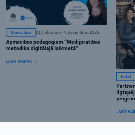
3. oktobris - 4. decembris, 2025.
Apmācības
Apmācības pedagogiem “Medijpratības
metodika digitālajā laikmetā”
LASĪT VAIRĀK
Raksti
Partner
ilgtspē
progra
LASĪT VA