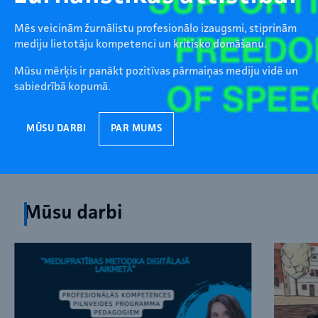
Mēs veicinām žurnālistu profesionālo izaugsmi, stiprinām
mediju lietotāju kompetenci un kritisko domāšanu.
Mūsu mērķis ir panākt pozitīvas pārmaiņas mediju vidē un
sabiedrībā kopumā.
MŪSU DARBI
PAR MUMS
Mūsu darbi