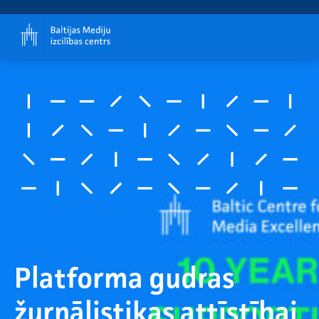
Platforma gudras
žurnālistikas attīstībai