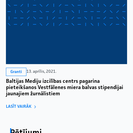
13. aprīlis, 2021.
Granti
Baltijas Mediju izcilības centrs pagarina
pieteikšanos Vestfālenes miera balvas stipendijai
jaunajiem žurnālistiem
LASĪT VAIRĀK
Pētījumi