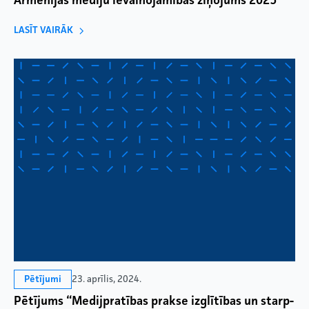
Armēnijas mediju ievainojamības ziņojums 2025
LASĪT VAIRĀK
23. aprīlis, 2024.
Pētījumi
Pētījums “Medijpratības prakse izglītības un starp-