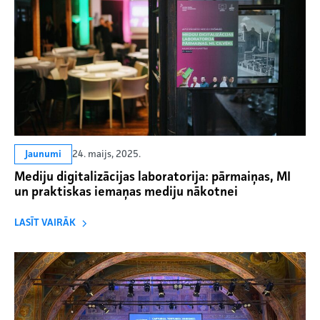
24. maijs, 2025.
Jaunumi
Mediju digitalizācijas laboratorija: pārmaiņas, MI
un praktiskas iemaņas mediju nākotnei
LASĪT VAIRĀK