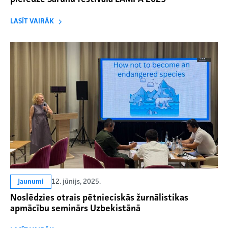
LASĪT VAIRĀK
12. jūnijs, 2025.
Jaunumi
Noslēdzies otrais pētnieciskās žurnālistikas
apmācību seminārs Uzbekistānā