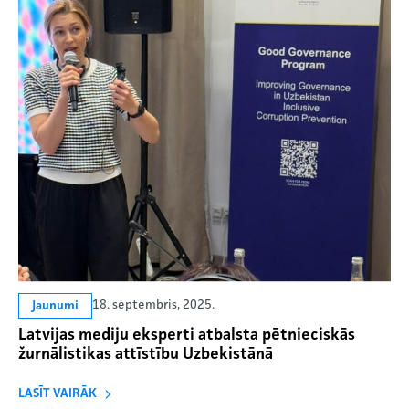
18. septembris, 2025.
Jaunumi
Latvijas mediju eksperti atbalsta pētnieciskās
žurnālistikas attīstību Uzbekistānā
LASĪT VAIRĀK