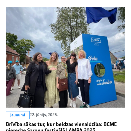
22. jūnijs, 2025.
Jaunumi
Brīvība sākas tur, kur beidzas vienaldzība: BCME
pieredze Sarunu festivālā LAMPA 2025