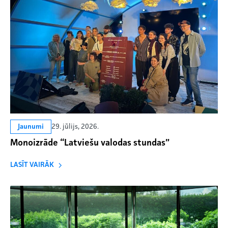
29. jūlijs, 2026.
Jaunumi
Monoizrāde “Latviešu valodas stundas”
LASĪT VAIRĀK