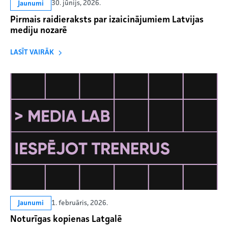
30. jūnijs, 2026.
Jaunumi
Pirmais raidieraksts par izaicinājumiem Latvijas
mediju nozarē
LASĪT VAIRĀK
1. februāris, 2026.
Jaunumi
Noturīgas kopienas Latgalē