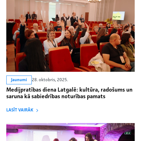
28. oktobris, 2025.
Jaunumi
Medijpratības diena Latgalē: kultūra, radošums un
saruna kā sabiedrības noturības pamats
LASĪT VAIRĀK