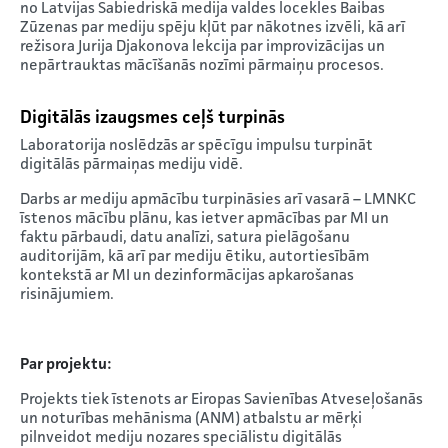
no Latvijas Sabiedriskā medija valdes locekles Baibas
Zūzenas par mediju spēju kļūt par nākotnes izvēli, kā arī
režisora Jurija Djakonova lekcija par improvizācijas un
nepārtrauktas mācīšanās nozīmi pārmaiņu procesos.
Digitālās izaugsmes ceļš turpinās
Laboratorija noslēdzās ar spēcīgu impulsu turpināt
digitālās pārmaiņas mediju vidē.
Darbs ar mediju apmācību turpināsies arī vasarā – LMNKC
īstenos mācību plānu, kas ietver apmācības par MI un
faktu pārbaudi, datu analīzi, satura pielāgošanu
auditorijām, kā arī par mediju ētiku, autortiesībām
kontekstā ar MI un dezinformācijas apkarošanas
risinājumiem.
Par projektu:
Projekts tiek īstenots ar Eiropas Savienības Atveseļošanās
un noturības mehānisma (ANM) atbalstu ar mērķi
pilnveidot mediju nozares speciālistu digitālās