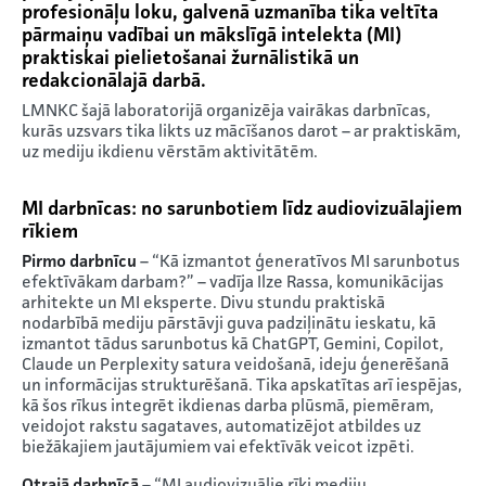
profesionāļu loku, galvenā uzmanība tika veltīta
pārmaiņu vadībai un mākslīgā intelekta (MI)
praktiskai pielietošanai žurnālistikā un
redakcionālajā darbā.
LMNKC šajā laboratorijā organizēja vairākas darbnīcas,
kurās uzsvars tika likts uz mācīšanos darot – ar praktiskām,
uz mediju ikdienu vērstām aktivitātēm.
MI darbnīcas: no sarunbotiem līdz audiovizuālajiem
rīkiem
Pirmo darbnīcu
– “Kā izmantot ģeneratīvos MI sarunbotus
efektīvākam darbam?” – vadīja Ilze Rassa, komunikācijas
arhitekte un MI eksperte. Divu stundu praktiskā
nodarbībā mediju pārstāvji guva padziļinātu ieskatu, kā
izmantot tādus sarunbotus kā ChatGPT, Gemini, Copilot,
Claude un Perplexity satura veidošanā, ideju ģenerēšanā
un informācijas strukturēšanā. Tika apskatītas arī iespējas,
kā šos rīkus integrēt ikdienas darba plūsmā, piemēram,
veidojot rakstu sagataves, automatizējot atbildes uz
biežākajiem jautājumiem vai efektīvāk veicot izpēti.
Otrajā darbnīcā
– “MI audiovizuālie rīki mediju