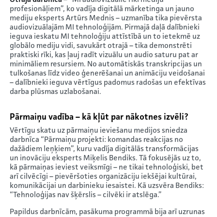
profesionāļiem”, ko vadīja digitālā mārketinga un jauno
mediju eksperts Artūrs Mednis – uzmanība tika pievērsta
audiovizuālajām MI tehnoloģijām. Pirmajā daļā dalībnieki
ieguva ieskatu MI tehnoloģiju attīstībā un to ietekmē uz
globālo mediju vidi, savukārt otrajā – tika demonstrēti
praktiski rīki, kas ļauj radīt vizuālu un audio saturu pat ar
minimāliem resursiem. No automātiskās transkripcijas un
tulkošanas līdz video ģenerēšanai un animāciju veidošanai
– dalībnieki ieguva vērtīgus padomus radošas un efektīvas
darba plūsmas uzlabošanai.
Pārmaiņu vadība – kā kļūt par nākotnes izvēli?
Vērtīgu skatu uz pārmaiņu ieviešanu medijos sniedza
darbnīca “Pārmaiņu projekti: komandas reakcijas no
dažādiem leņķiem”, kuru vadīja digitālās transformācijas
un inovāciju eksperts Miķelis Bendiks. Tā fokusējās uz to,
kā pārmaiņas ieviest veiksmīgi – ne tikai tehnoloģiski, bet
arī cilvēcīgi – pievēršoties organizāciju iekšējai kultūrai,
komunikācijai un darbinieku iesaistei. Kā uzsvēra Bendiks:
“Tehnoloģijas nav šķērslis – cilvēki ir atslēga.”
Papildus darbnīcām, pasākuma programmā bija arī uzrunas