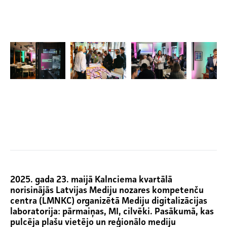
2025. gada 23. maijā Kalnciema kvartālā
norisinājās Latvijas Mediju nozares kompetenču
centra (LMNKC) organizētā Mediju digitalizācijas
laboratorija: pārmaiņas, MI, cilvēki. Pasākumā, kas
pulcēja plašu vietējo un reģionālo mediju