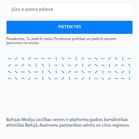
Piesakoties, Tu piekrīti mūsu Privātuma politikai un piekrīti saņemt
jaunumus no mums.
Baltijas Mediju izcilības centrs ir platforma gudras žurnālistikas
attīstībai Baltijā, Austrumu partnerības valstīs un citos reģionos.