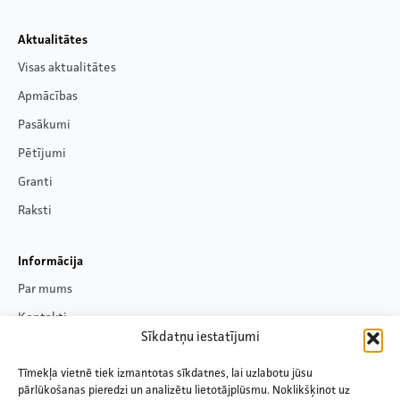
Aktualitātes
Visas aktualitātes
Apmācības
Pasākumi
Pētījumi
Granti
Raksti
Informācija
Par mums
Kontakti
Sīkdatņu iestatījumi
Privātuma politika
Tīmekļa vietnē tiek izmantotas sīkdatnes, lai uzlabotu jūsu
pārlūkošanas pieredzi un analizētu lietotājplūsmu. Noklikšķinot uz
Seko mums