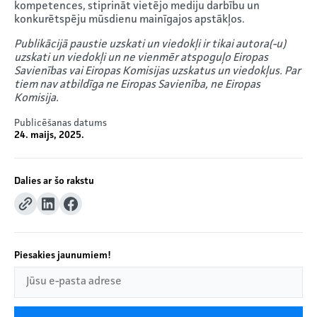
kompetences, stiprināt vietējo mediju darbību un
konkurētspēju mūsdienu mainīgajos apstākļos.
Publikācijā paustie uzskati un viedokļi ir tikai autora(-u)
uzskati un viedokļi un ne vienmēr atspoguļo Eiropas
Savienības vai Eiropas Komisijas uzskatus un viedokļus. Par
tiem nav atbildīga ne Eiropas Savienība, ne Eiropas
Komisija.
Publicēšanas datums
24. maijs, 2025.
Dalies ar šo rakstu
Piesakies jaunumiem!