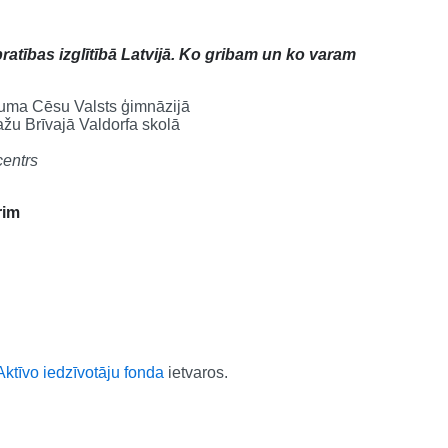
atības izglītībā Latvijā. Ko gribam un ko varam
juma Cēsu Valsts ģimnāzijā
ažu Brīvajā Valdorfa skolā
centrs
rim
ktīvo iedzīvotāju fonda
ietvaros.