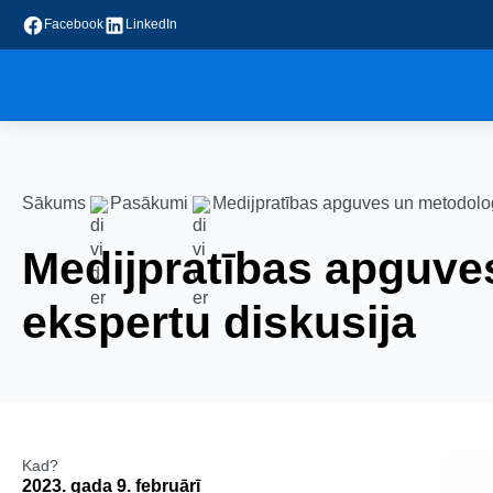
Facebook
LinkedIn
Sākums
Pasākumi
Medijpratības apguves un metodoloģ
Medijpratības apguves
ekspertu diskusija
Kad?
2023. gada 9. februārī