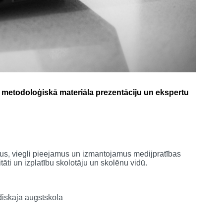
n metodoloģiskā materiāla prezentāciju un ekspertu
gus, viegli pieejamus un izmantojamus medijpratības
āti un izplatību skolotāju un skolēnu vidū.
diskajā augstskolā