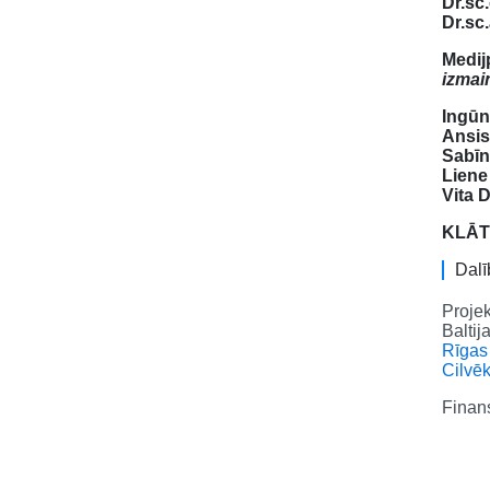
Dr.sc
Dr.sc
Medij
izmai
Ingūna
Ansis
Sabīn
Liene
Vita D
KLĀTI
Dalī
Projek
Baltij
Rīgas
Cilvē
Finans