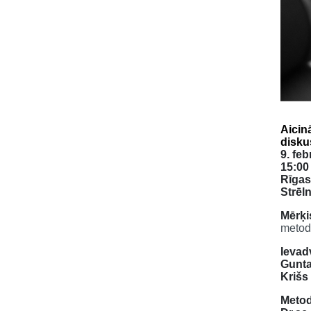
Aicin
disku
9. feb
15:00
Rīgas
Strēln
Mērķi
metodo
Ievad
Gunta
Krišs 
Metod