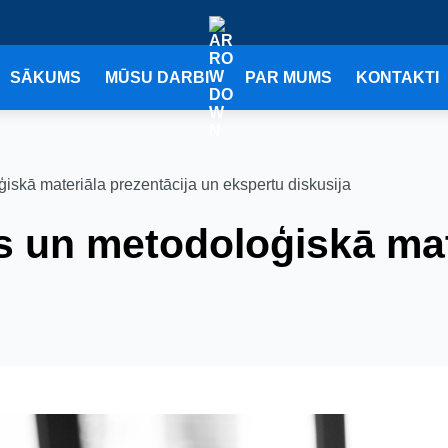
SĀKUMS
MŪSU DARBI
PAR MUMS
KONTAKTI
iskā materiāla prezentācija un ekspertu diskusija
 un metodoloģiskā mat