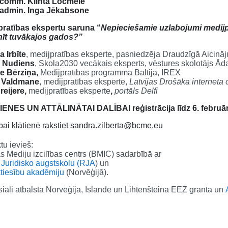
.comm. Klinta Ločmele
.admin. Inga Jēkabsone
pratības ekspertu saruna “
Nepieciešamie uzlabojumi medijpr
nīt tuvākajos gados?”
 Irbīte
, medijpratības eksperte, pasniedzēja Draudzīgā Aicinā
 Nudiens
, Skola2030 vecākais eksperts, vēstures skolotājs Ād
e Bērziņa,
Medijpratības programma Baltijā, IREX
 Valdmane
, medijpratības eksperte,
Latvijas Drošāka interneta 
reijere,
medijpratības eksperte
,
portāls Delfi
ENES UN ATTĀLINĀTAI DALĪBAI reģistrācija līdz 6. februā
bai klātienē rakstiet sandra.zilberta@bcme.eu
tu ievieš:
as Mediju izcilības centrs (BMIC) sadarbībā ar
 Juridisko augstskolu (RJA
) un
ktiesību akadēmiju
(Norvēģijā).
iāli atbalsta Norvēģija, Islande un Lihtenšteina EEZ granta un
A