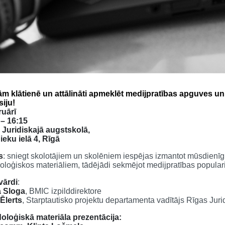
ām klātienē un attālināti apmeklēt medijpratības apguves u
siju
!
ruārī
 – 16:15
 Juridiskajā augstskolā,
ieku ielā 4, Rīgā
s
: sniegt skolotājiem un skolēniem iespējas izmantot mūsdienī
loģiskos materiāliem, tādējādi sekmējot medijpratības popularit
vārdi
:
 Sloga
, BMIC izpilddirektore
Ēlerts
, Starptautisko projektu departamenta vadītājs Rīgas Juri
oloģiskā materiāla prezentācija: