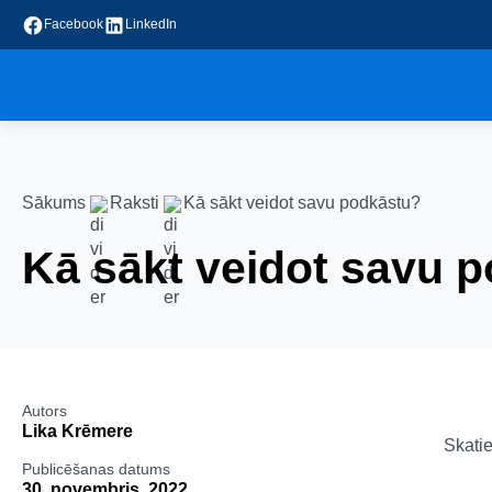
Facebook
LinkedIn
Sākums
Raksti
Kā sākt veidot savu podkāstu?
Kā sākt veidot savu 
Autors
Lika Krēmere
Skatie
Publicēšanas datums
30. novembris, 2022.