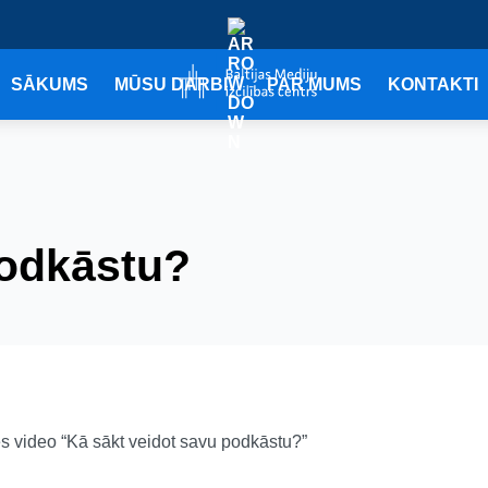
SĀKUMS
MŪSU DARBI
PAR MUMS
KONTAKTI
podkāstu?
s video “Kā sākt veidot savu podkāstu?”